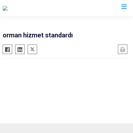
Kastamonu
orman hizmet standardı
Abana
Hanönü
Ağlı
İhsangazi
Araç
İnebolu
Azdavay
Küre
Bozkurt
Pınarbaşı
Çatalzeytin
Şenpazar
Cide
Seydiler
Daday
Taşköprü
Devrekani
Tosya
Doğanyurt