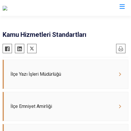
Kastamonu
Kamu Hizmetleri Standartları
Abana
Hanönü
Ağlı
İhsangazi
Araç
İnebolu
Azdavay
Küre
İlçe Yazı İşleri Müdürlüğü
Bozkurt
Pınarbaşı
Çatalzeytin
Şenpazar
Cide
Seydiler
İlçe Emniyet Amirliği
Daday
Taşköprü
Devrekani
Tosya
Doğanyurt