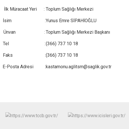
İlk Müracaat Yeri :
Toplum Sağlığı Me
İsim :
Yunus Emre SİPAHİOĞLU
Ünvan :
Toplum Sağlığı Merkezi Başkanı
Tel :
(366) 737 10 
Faks :
(366) 737 10 18
E-Posta Adresi :
kastamonu.aglitsm@saglik.gov.tr