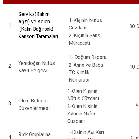
Serviks(Rahim
1-Kişinin Nüfus
Ağzı) ve Kolon
1
30 D
Cüzdanı
(Kalın Bağırsak)
2. Kişinin Şahsi
Kanseri Taramaları
Müracaatı
1- Doğum Raporu
Yenidoğan Nüfus
2-Anne ve Baba
2
10 D
Kayıt Belgesi
T.C Kimlik
Numarası
1-Ölen Kişinin
Nüfus Cüzdanı
Ölüm Belgesi
3
1 İş
2-Ölen Kişinin
Düzenlenmesi
Yakının Nüfus
Cüzdanı
1-Kişinin Aşı Kartı
Risk Gruplarına
4
2 İş