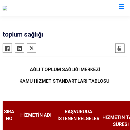
Kastamonu
toplum sağlığı
Abana
Hanönü
Ağlı
İhsangazi
Araç
İnebolu
AĞLI TOPLUM SAĞLIĞI MERKEZİ
Azdavay
Küre
KAMU HİZMET STANDARTLARI TABLOSU
Bozkurt
Pınarbaşı
Çatalzeytin
Şenpazar
Cide
Seydiler
Daday
Taşköprü
SIRA
BAŞVURUDA
HİZMETİN ADI
HİZMETİN 
Devrekani
Tosya
NO
İSTENEN BELGELER
SÜRESİ 
Doğanyurt