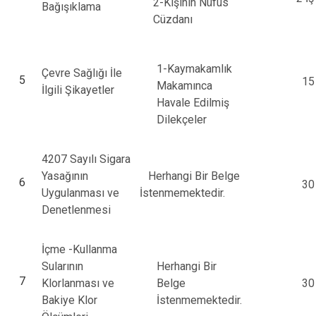
2-Kişinin Nüfus
Bağışıklama
Cüzdanı
1-Kaymakamlık
Çevre Sağlığı İle
5
15
Makamınca
İlgili Şikayetler
Havale Edilmiş
Dilekçeler
4207 Sayılı Sigara
Yasağının
Herhangi Bir Belge
6
30
Uygulanması ve
İstenmemektedir.
Denetlenmesi
İçme -Kullanma
Sularının
Herhangi Bir
7
Klorlanması ve
Belge
30
Bakiye Klor
İstenmemektedir.